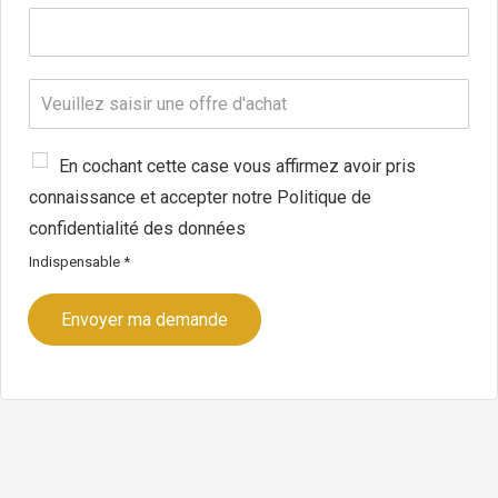
*
i
T
l
é
*
l
é
O
p
f
h
f
o
r
C
En cochant cette case vous affirmez avoir pris
n
e
h
e
connaissance et accepter notre Politique de
d
a
*
'
m
confidentialité des données
a
p
Indispensable *
c
d
h
’
a
a
Envoyer ma demande
t
c
c
e
p
t
a
t
i