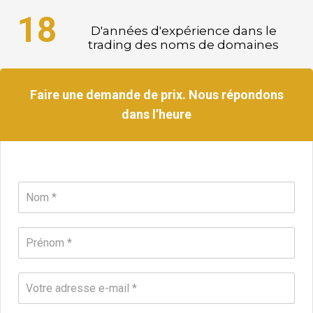
18
D'années d'expérience dans le
trading des noms de domaines
Faire une demande de prix. Nous répondons
dans l’heure
N
o
m
*
P
r
e
n
E
o
m
m
a