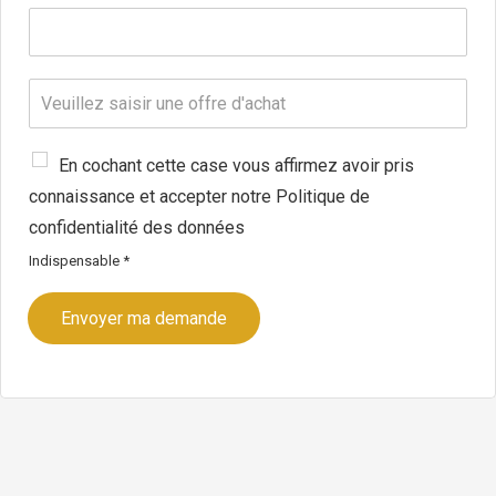
*
i
T
l
é
*
l
é
O
p
f
h
f
o
r
C
En cochant cette case vous affirmez avoir pris
n
e
h
e
connaissance et accepter notre Politique de
d
a
*
'
m
confidentialité des données
a
p
Indispensable *
c
d
h
’
a
a
Envoyer ma demande
t
c
c
e
p
t
a
t
i