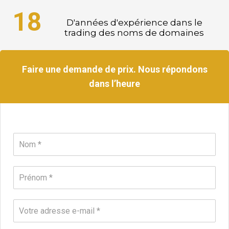
18
D'années d'expérience dans le
trading des noms de domaines
Faire une demande de prix. Nous répondons
dans l’heure
N
o
m
*
P
r
e
n
E
o
m
m
a